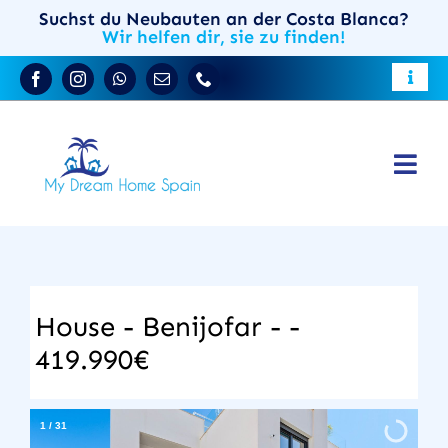
Skip
Suchst du Neubauten an der Costa Blanca?
Wir helfen dir, sie zu finden!
to
content
Toggle
Reiseführer für Costa Blanca
Naviga
Wohnen Sie in Spanien
Togg
Immobilien an der Costa Blanca
Verkaufen Sie Ihre Immobilie
Navi
Stadthäuser
DE
Neubau-Immobilien
House - Benijofar - -
419.990€
Über uns
Kontakt
1
/
31