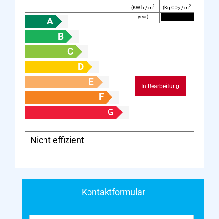
2
2
(KW h / m
(Kg CO
/ m
2
year):
year):
A
B
C
D
E
In Bearbeitung
F
G
Nicht effizient
Kontaktformular