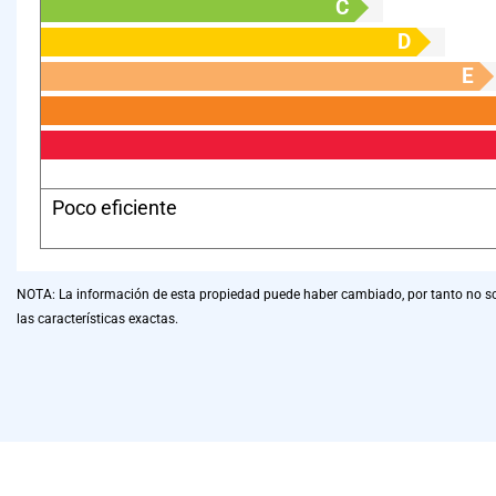
C
D
E
Poco eficiente
NOTA: La información de esta propiedad puede haber cambiado, por tanto no som
las características exactas.