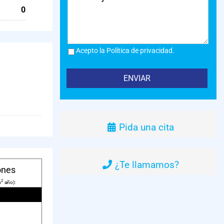
0
Acepto la Política de privacidad.
Pida una cita
¿Te llamamos?
ones
2
m
año):