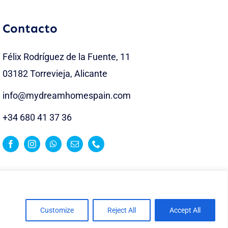
Contacto
Félix Rodríguez de la Fuente, 11
03182 Torrevieja, Alicante
info@mydreamhomespain.com
+34 680 41 37 36
Customize
Reject All
Accept All
| Desarrollado por
tudelante.es