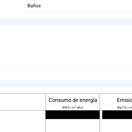
Baños
Consumo de energía
Emisi
2
(KW h / m
año):
(Kg CO
/ 
2