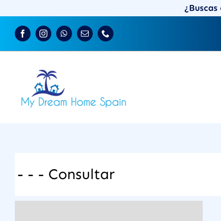
Saltar
¿Buscas 
al
contenido
- - - Consultar