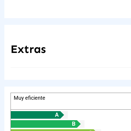
Extras
Muy eficiente
A
B