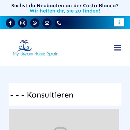
Skip
Suchst du Neubauten an der Costa Blanca?
Wir helfen dir, sie zu finden!
to
content
Toggle
Reiseführer für Costa Blanca
Naviga
Wohnen Sie in Spanien
Togg
Immobilien an der Costa Blanca
Verkaufen Sie Ihre Immobilie
Navi
Stadthäuser
DE
Neubau-Immobilien
- - - Konsultieren
Über uns
Kontakt