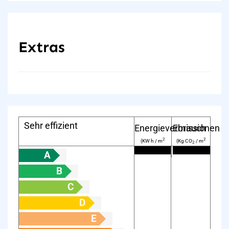
Extras
Sehr effizient
Energieverbrauch
Emissionen
2
2
(KW h / m
(Kg CO
/ m
2
year):
year):
A
B
C
D
E