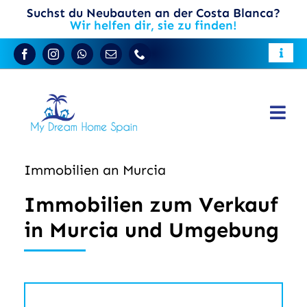
Skip
Suchst du Neubauten an der Costa Blanca?
Wir helfen dir, sie zu finden!
to
content
Toggle
Reiseführer für Costa Blanca
Naviga
Wohnen Sie in Spanien
Togg
Immobilien an der Costa Blanca
Verkaufen Sie Ihre Immobilie
Navi
Immobilien an Murcia
Stadthäuser
DE
Immobilien zum Verkauf
Neubau-Immobilien
in Murcia und Umgebung
Über uns
Kontakt