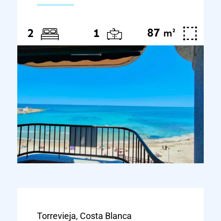
87
²
2
1
m
Torrevieja, Costa Blanca