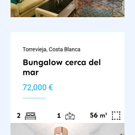
Torrevieja, Costa Blanca
Bungalow cerca del
mar
72,000 €
56
²
2
1
m