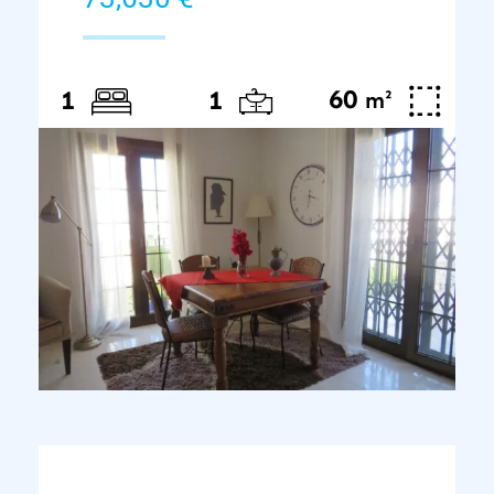
60
²
1
1
m