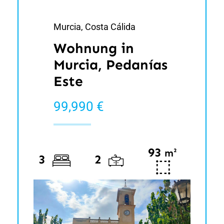
Murcia, Costa Cálida
Wohnung in
Murcia, Pedanías
Este
99,990 €
93
²
m
3
2