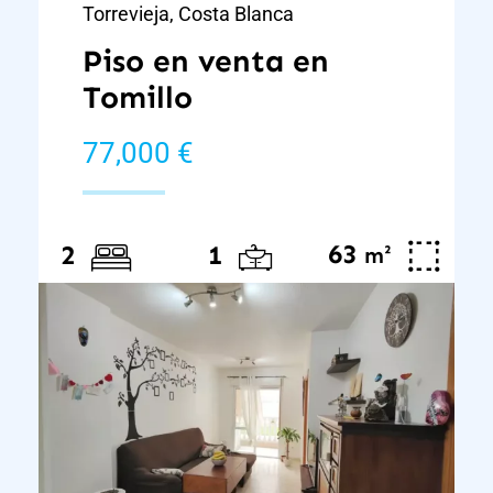
Torrevieja, Costa Blanca
Piso en venta en
Tomillo
77,000 €
63
²
2
1
m