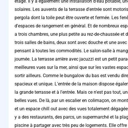
étage. Il y a également une installation d'eau potable, u
solaires. Les auvents de la terrasse d'entrée sont motori
pergola dont la toile peut être ouverte et fermée. Les fe
d'espaces de rangement en général. Et de nombreux espac
a trois chambres, une plus petite au rez-de-chaussée et d
trois salles de bains, deux sont avec douche et une avec
pensant à toutes les commodités. Le salon-salle à mange
journée. La terrasse arrière avec jacuzzi est un petit para
meilleures vues sur la mer, ainsi que sur les vastes espa
sortir ailleurs. Comme le bungalow du bas est vendu direct
spacieux et unique. L'entrée de la maison dispose égale
la grande terrasse et à l'entrée. Mais ce n'est pas tout, 
belles vues. De là, par un escalier en colimaçon, on mo
et un espace chill out avec des vues totalement dégagées s
y a des restaurants, des parcs, un supermarché et la pla
piscine à partager avec très peu de logements. Elle offre