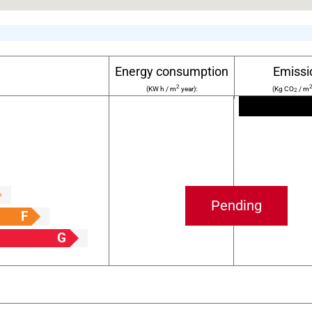
Energy consumption
Emissi
2
(KW h / m
year):
(Kg CO
/ m
2
Pending
F
G