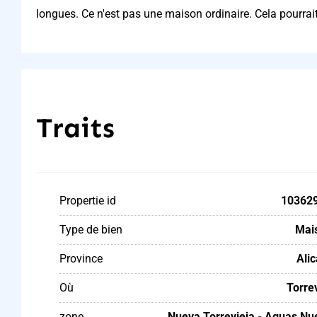
longues. Ce n'est pas une maison ordinaire. Cela pourrait
Traits
Propertie id
10362
Type de bien
Mai
Province
Ali
Où
Torre
zone
Nueva Torrevieja - Aguas Nu