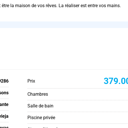
 être la maison de vos rêves. La réaliser est entre vos mains.
379.0
9286
Prix
sons
Chambres
cante
Salle de bain
vieja
Piscine privée
evas