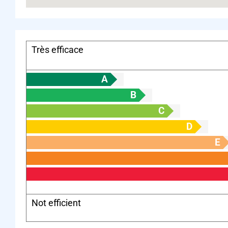
Très efficace
A
B
C
D
E
Not efficient