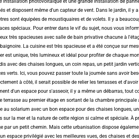
ne installation photovoltaïque et une grande installation de pan
sés et disposent même d'un capteur de vent. Dans le jardin, il y 
nêtres sont équipées de moustiquaires et de volets. Il y a beauco
es spéciaux. Pour entrer dans le vif du sujet, nous vous inform
eux très spacieuses avec salle de bain privative chacune à l'étag
 baignoire. La cuisine est très spacieuse et a été conçue sur mes
r est unique, très lumineux et idéal pour profiter de chaque mo
dis avec des chaises longues, un coin repas, un petit jardin vertic
ces verts. Ici, vous pouvez passer toute la journée sans avoir bes
ement à côté, il serait possible de relier les terrasses et d'avoi
ment d'un espace pour s'asseoir, il y a même un débarras, tout
une terrasse au premier étage en sortant de la chambre principale
nte au solarium avec un bon espace pour des chaises longues, u
ur la mer et la nature de cette région si calme et spéciale. À pro
ge par un petit chemin. Mais cette urbanisation dispose égaleme
 un espace privilégié avec les meilleures vues, des chaises et de