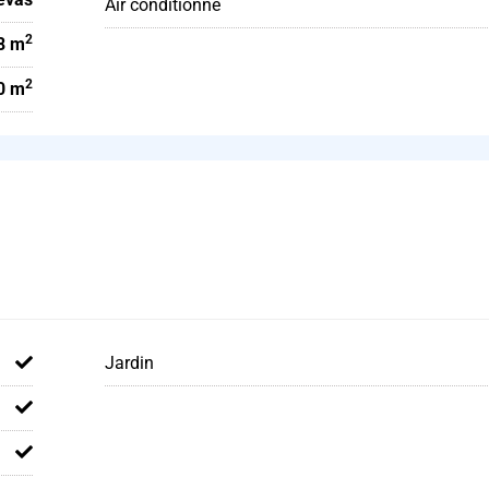
Air conditionné
2
8 m
2
0 m
Jardin