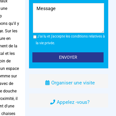
neaux
a une
up
ons qu'il y
e. Sur les
J'ai lu et j'accepte les conditions relatives à
ure en
la vie privée.
ment de la
al et les
oin de
r un espace
 comme sur
Organiser une visite
 avec de
ne douche
ximité, il
Appelez -vous?
nt d'une
s chaises