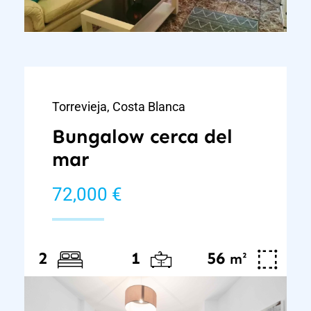
Torrevieja, Costa Blanca
Bungalow cerca del
mar
72,000 €
56
²
2
1
m