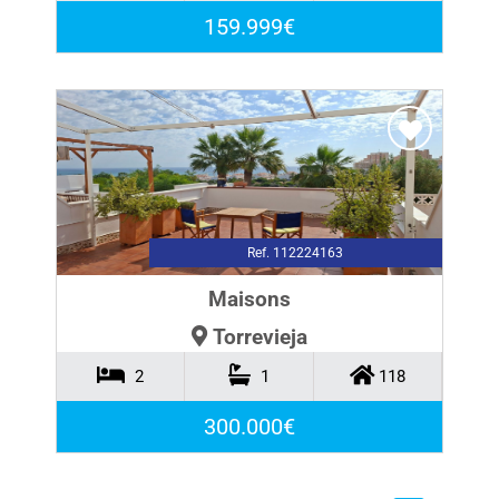
159.999€
Ref. 112224163
Maisons
Torrevieja
2
1
118
300.000€