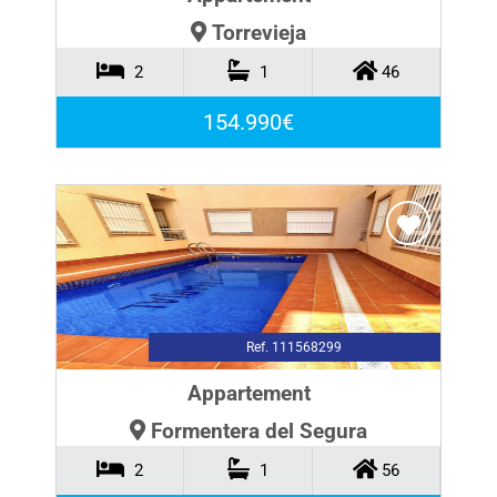
Torrevieja
2
1
46
154.990€
Ref. 111568299
Appartement
Formentera del Segura
2
1
56