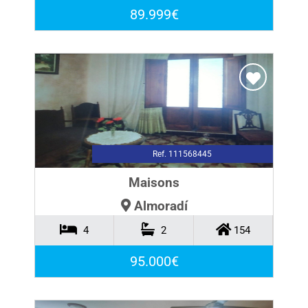
89.999€
Ref. 111568445
Maisons
Almoradí
4
2
154
95.000€