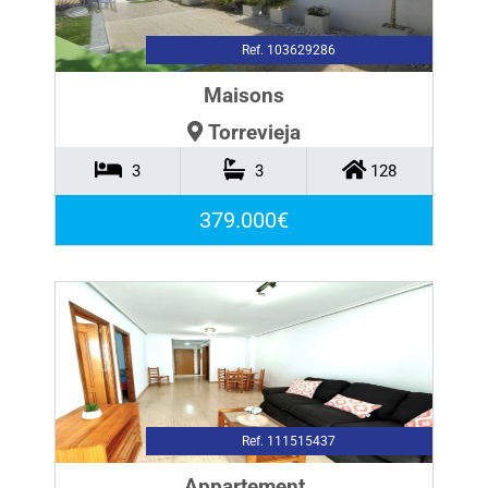
Ref. 103629286
Maisons
Torrevieja
3
3
128
379.000€
Ref. 111515437
Appartement