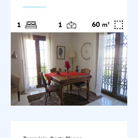
60
²
1
1
m