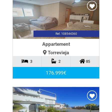
Ref. 108544360
Appartement
Torrevieja
3
2
85
176.999€