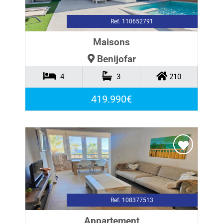
Ref. 110652791
Maisons
Benijofar
4
3
210
419.990€
Ref. 108377513
Appartement