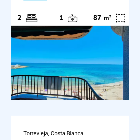
87
²
2
1
m
Torrevieja, Costa Blanca