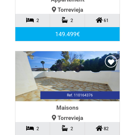
Torrevieja
2
2
61
149.499€
Ref. 110164376
Maisons
Torrevieja
2
2
82