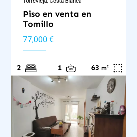
Torrevieja, Costa Blanca
Piso en venta en
Tomillo
77,000 €
63
²
2
1
m