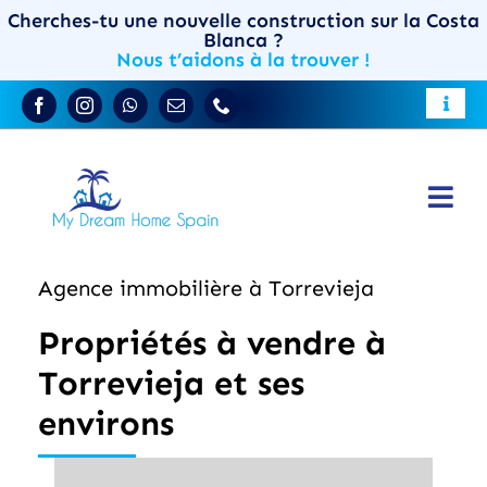
Skip
Cherches-tu une nouvelle construction sur la Costa
Blanca ?
to
Nous t’aidons à la trouver !
content
Toggle
Guide de la Costa Blanca
Naviga
Résider en Espagne
Togg
Propriétés sur la Costa Blanca
Vendre votre bien
Navi
Agence immobilière à Torrevieja
Nouvelle construction
FR
Propriétés à vendre à
Maisons de ville
Torrevieja et ses
Qui sommes-nous
environs
Contact