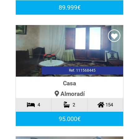
89.999€
Ref. 111568445
Casa
Almoradí
4
2
154
95.000€