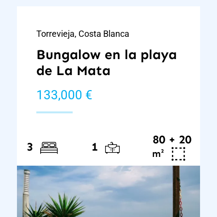
Torrevieja, Costa Blanca
Bungalow en la playa
de La Mata
133,000 €
80 + 20
3
1
²
m