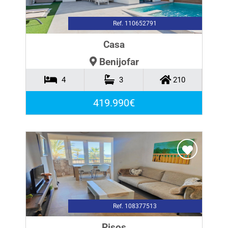
Ref. 110652791
Casa
Benijofar
4
3
210
419.990€
Ref. 108377513
Pisos