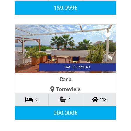
159.999€
Ref. 112224163
Casa
Torrevieja
2
1
118
300.000€