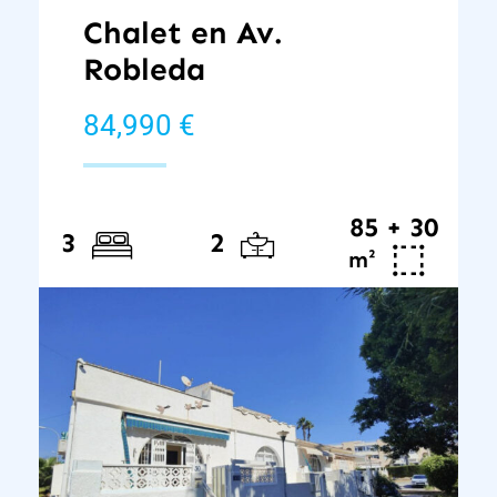
Chalet en Av.
Robleda
84,990 €
85 + 30
3
2
²
m