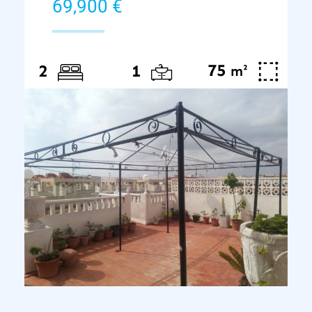
69,900 €
75
²
2
1
m