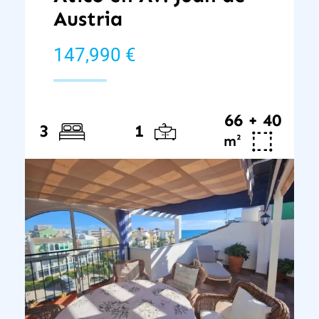
Austria
147,990 €
66 + 40
3
1
²
m