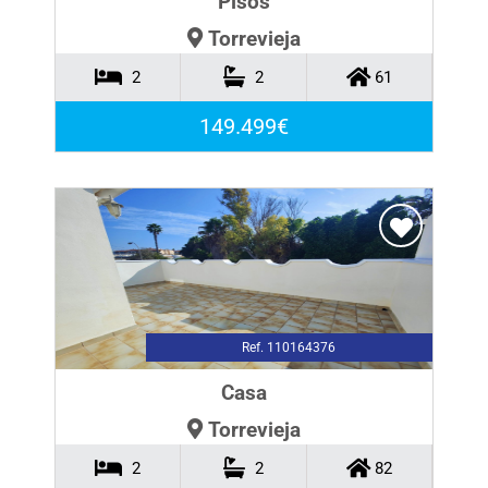
Pisos
Torrevieja
2
2
61
149.499€
Ref. 110164376
Casa
Torrevieja
2
2
82