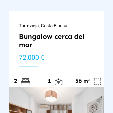
Torrevieja, Costa Blanca
Bungalow cerca del
mar
72,000 €
56
²
2
1
m