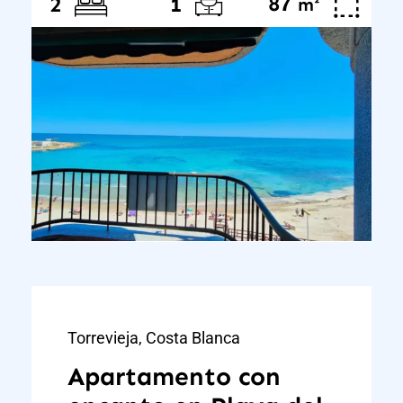
87
²
2
1
m
Torrevieja, Costa Blanca
Apartamento con