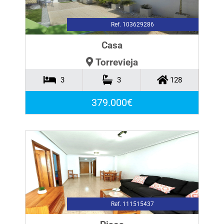
Ref. 103629286
Casa
Torrevieja
3
3
128
379.000€
Ref. 111515437