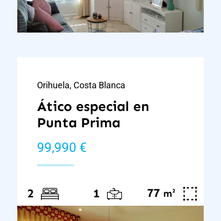
Orihuela, Costa Blanca
Ático especial en
Punta Prima
99,990 €
77
²
2
1
m