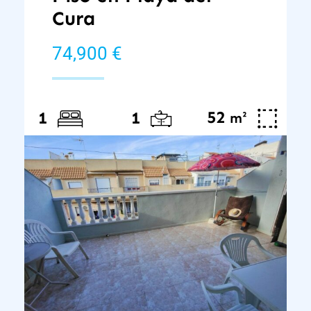
Cura
74,900 €
52
²
1
1
m