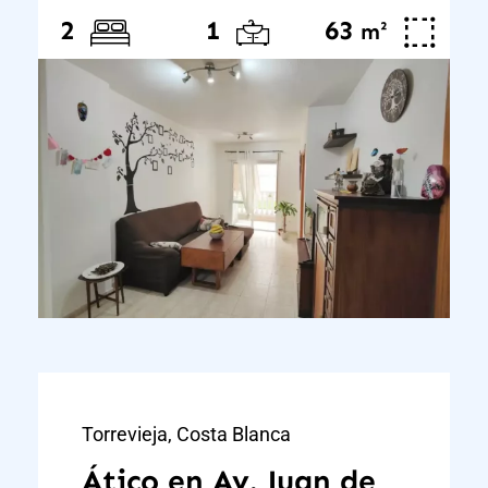
63
²
2
1
m
Torrevieja, Costa Blanca
Ático en Av. Juan de