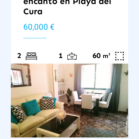
encanto en Playa del
Cura
60,000 €
60
²
2
1
m