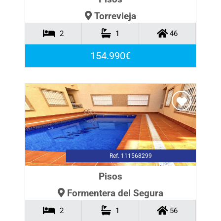
Torrevieja
2
1
46
154.990€
Ref. 111568299
Pisos
Formentera del Segura
2
1
56