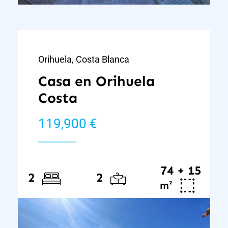
Orihuela, Costa Blanca
Casa en Orihuela
Costa
119,900 €
74 + 15
2
2
²
m