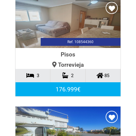
Ref. 108544360
Pisos
Torrevieja
3
2
85
176.999€