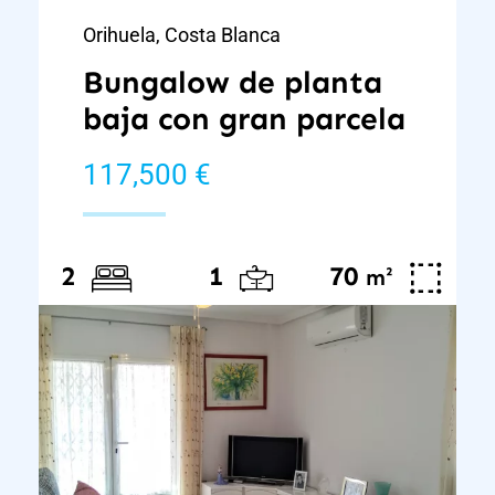
Orihuela, Costa Blanca
Bungalow de planta
baja con gran parcela
117,500 €
70
²
2
1
m