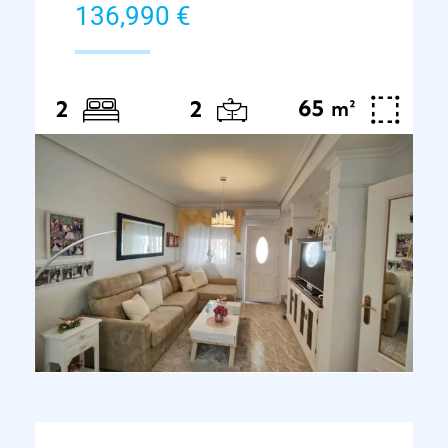
136,990 €
65
²
2
2
m