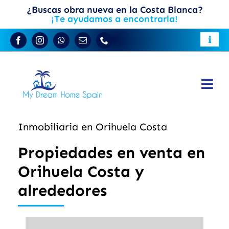
Saltar
¿Buscas obra nueva en la Costa Blanca?
¡Te ayudamos a encontrarla!
al
contenido
Toggle
Guía de la Costa Blanca
Naviga
Residir en España
Togg
Propiedades en la Costa Blanca
Vende tu propiedad
Navi
Inmobiliaria en Orihuela Costa
Obra nueva
ES
Propiedades en venta en
Casas de pueblo
Orihuela Costa y
Nosotros
alrededores
Contacto