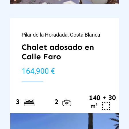
Pilar de la Horadada, Costa Blanca
Chalet adosado en
Calle Faro
164,900 €
140 + 30
3
2
²
m